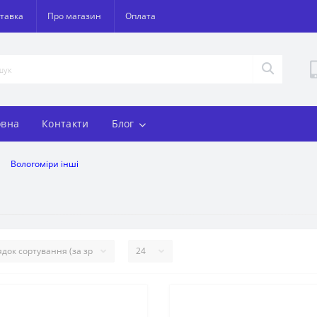
тавка
Про магазин
Оплата
овна
Контакти
Блог
Вологоміри інші