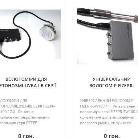
ВОЛОГОМІРИ ДЛЯ
УНІВЕРСАЛЬНИЙ
ЕТОНОЗМІШУВАЧІВ СЕРІЇ
ВОЛОГОМІР FIZEPR-
FIZEPR-SW100.17.Х
SW100.11
ЛОГОМІРИ ДЛЯ
УНІВЕРСАЛЬНИЙ ВОЛОГОМІР
ТОНОЗМІШУВАЧІВ СЕРІЇ FIZEPR-
FIZEPR-SW100.11 Універсальні
100.17.Х Основне
вологоміри серії FIZEPR-SW100.1
изначення мікрохвильових
призначені для вимірювання
огомірів серії FIZEPR-
вологості рідких, сипучих та
100.17.х - вимірювання в
пастоподібних матеріалів. За
тонозмішувачах. Для
принципом вимірювання
0 грн.
0 грн.