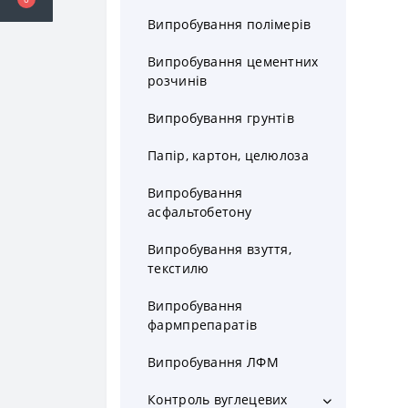
Мутність та колір
Випробування полімерів
Речовини у формі суспензії
Випробування цементних
розчинів
Фільтрування нафтопродуктів
Випробування грунтів
Отримання чистих фільтратів
Папір, картон, целюлоза
Комплектуючі
Випробування
асфальтобетону
Випробування взуття,
текстилю
Випробування
фармпрепаратів
Випробування ЛФМ
Контроль вуглецевих