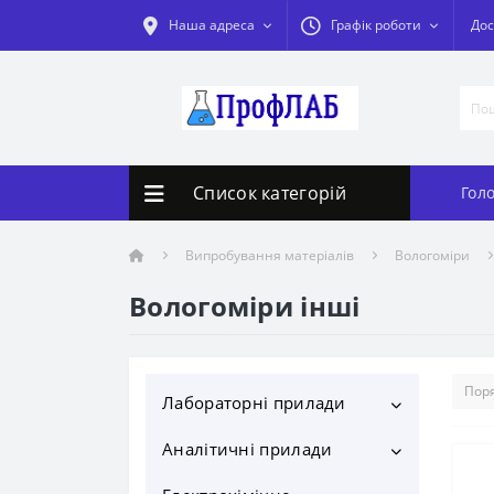
Наша адреса
Графік роботи
Дос
Список категорій
Гол
Випробування матеріалів
Вологоміри
Вологоміри інші
Лабораторні прилади
Аналітичні прилади
Дистилятори
Дистилятори 4-5 л/год
Бідистилятори