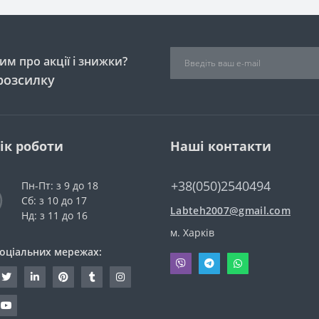
м про акції і знижки?
розсилку
ік роботи
Наші контакти
+38(050)2540494
Пн-Пт: з 9 до 18
Сб: з 10 до 17
Labteh2007@gmail.com
Нд: з 11 до 16
м. Харків
соціальних мережах: