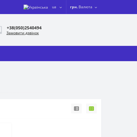
ua
грн.
Валюта
+38(050)2540494
Замовити дзвінок