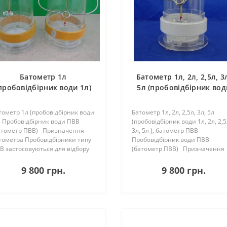
Батометр 1л
Батометр 1л, 2л, 2,5л, 3
пробовідбірник води 1л)
5л (пробовідбірник вод
1л, 2л, 2,5л, 3л, 5л ),
батометр ПВВ
тометр 1л (пробовідбірник води
Батометр 1л, 2л, 2,5л, 3л, 5л
) Пробовідбірник води ПВВ
(пробовідбірник води 1л, 2л, 2,5
атометр ПВВ) Призначення
3л, 5л ), батометр ПВВ
тометра Пробовідбірники типу
Пробовідбірник води ПВВ
В застосовуються для відбору
(батометр ПВВ) Призначення
об води в річках, озерах,
батометра Пробовідбірники ти
досховищах, морській воді
ПВВ застосовуються для відбор
9 800 грн.
9 800 грн.
що на глибині до 40м. у
проб води в річках, озерах,
атичн..
водосхо..