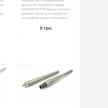
-20
HALDRUP GCP-30 Машина для
вим
рахунку та наповнення зерна
HALDRUP GCP-30 вважає насіння з
вує
високою точністю та швидкістю
та заповнює мішки з насінням в
бл.
індивідуальних кількостях. Багато
варіантів індивідуальних
0 грн.
налаштувань дозволяють
використовувати насін..