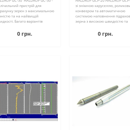
LDRUP GC-30 HALDRUP GC-30 -
HALDRUP GCP-20 HALDRUP GCP
 лічильний пристрій для
зі знімною каруселлю, ролико
драхунку зерен з максимальною
конвеєром та автоматичною
чністю та на найвищій
системою наповнення підрахо
идкості. Багато варіантів
зерна з високою швидкістю та
дивідуальних налаштувань
точністю. Зі швидкістю рахунку 
зволяють використовувати
1000 зерен на хвилину,
0 грн.
0 грн.
сіння як невеликого розміру,
наприклад кукурудзи, сої або
риклад ріпаку, т..
насіння соняшни..