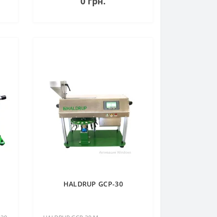
0 грн.
система циклічних тривісних
випробуван..
HALDRUP GCP-30