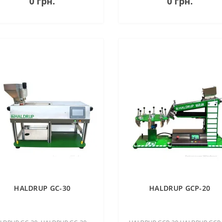
0 грн.
0 грн.
 звичайна вантажівка. Після
глибин води. Як і стандартний
ска..
Icone, глибоководна верс..
HALDRUP GC-30
HALDRUP GCP-20