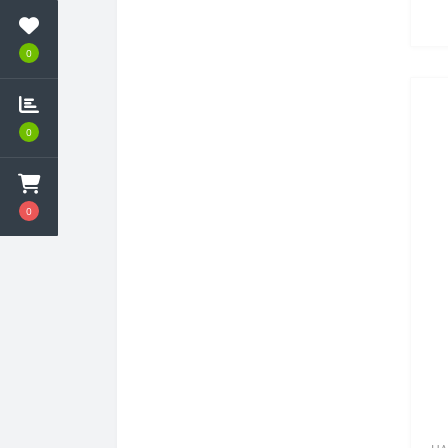
як
Катоди
опу
0
Інші прилади
0
0