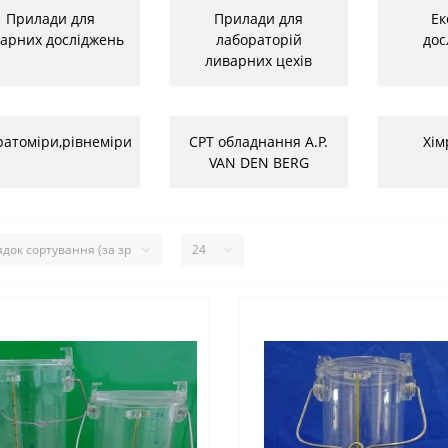
Прилади для
Прилади для
Ек
рарних досліджень
лабораторій
дос
ливарних цехів
ратоміри,рівнеміри
CPT обладнання A.P.
Хім
VAN DEN BERG