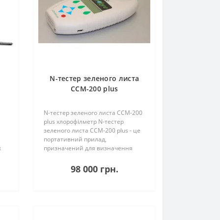
N-тестер зеленого листа
CCM-200 plus
хлорофілметр
N-тестер зеленого листа CCM-200
plus хлорофілметр N-тестер
зеленого листа CCM-200 plus - це
портативний прилад,
х
призначений для визначення
рівня азотного живлення рослин
за вмістом хлорофілу в листі
98 000 грн.
безпосередньо в полі, без
використання допоміжних з..