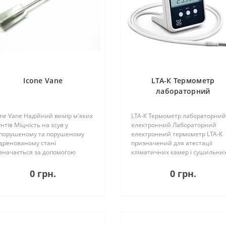
Icone Vane
LTA-К Термометр
лабораторний
електронний
one Vane Надійний вимір м'яких
LTA-К Термометр лабораторний
унтів Міцність на зсув у
електронний Лабораторний
порушеному та порушеному
електронний термометр LTA-К
дренованому стані
призначений для атестації
значається за допомогою
кліматичних камер і сушильни
берних випробувань для
шаф. Компактний датчик
лізу стійкості м'яких ґрунтів,
температури на еластичному
0 грн.
0 грн.
ких як хвости, мул або м'яка
кабелі дозволяє дістатися до
ина. Коли пристрій для ла..
самих важкодоступних ..