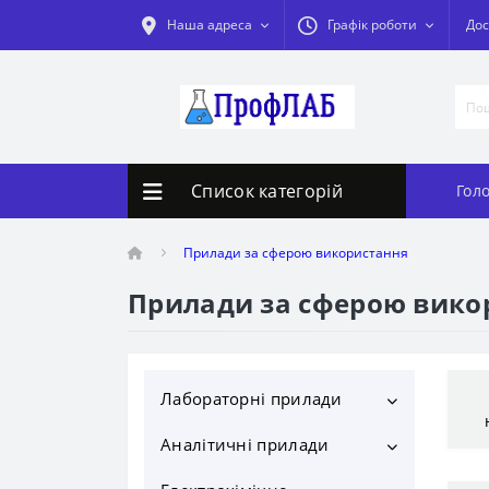
Наша адреса
Графік роботи
Дос
Список категорій
Гол
Прилади за сферою використання
Прилади за сферою вико
Лабораторні прилади
Аналітичні прилади
Дистилятори
Дистилятори 4-5 л/год
Бідистилятори