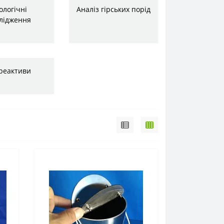
ологічні
Аналіз гірських порід
лідження
реактиви