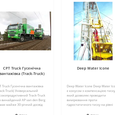
CPT Truck Гусенічна
Deep Water Icone
вантажівка (Track-Truck)
T Truck Гусенічна вантажівка
Deep Water Icone Deep Water Ic
rack-Truck) Універсальний
є конусом з компенсацією тиску
сокопродуктивний Track-Truck
який дозволяє проводити
в винайдений AP van den Berg
вимірювання проти
 має майже 30-річний досвід
гідростатичного тиску на рівні
боти. З піднятими гусеницями
конуса, що забезпечує високу
ack-Truck може рухатися шосе,
точність у всьому діапазоні