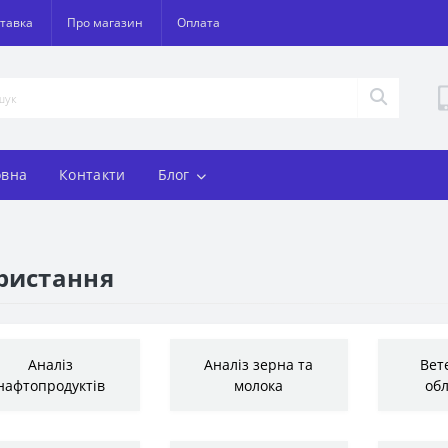
тавка
Про магазин
Оплата
овна
Контакти
Блог
ристання
Аналіз
Аналіз зерна та
Вет
нафтопродуктів
молока
об