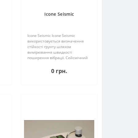
Icone Seismic
Icone Seismic Icone Seismic
використовується визначення
стійкості грунту шляхом
вимірювання швидкості
поширення вібрації. Сейсмічний
модуль містить 3 акселерометри
для реєстрації лівих та правих
0 грн.
поперечних хвиль, а також хвиль
стиснення. Використовую..