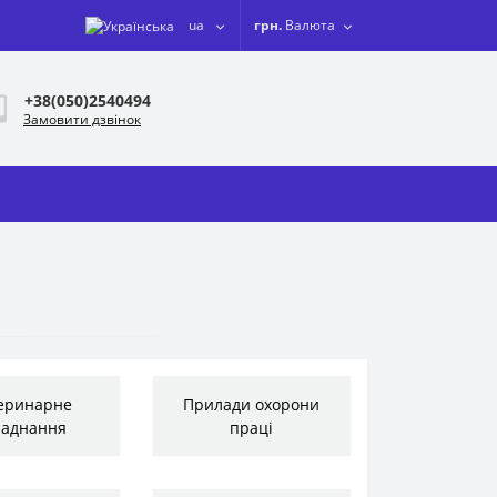
ua
грн.
Валюта
+38(050)2540494
Замовити дзвінок
еринарне
Прилади охорони
ладнання
праці