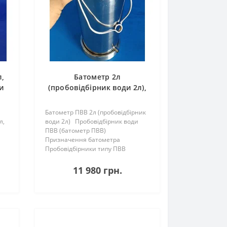
л,
Батометр 2л
и
(пробовідбірник води 2л),
ПВВ-2
Батометр ПВВ 2л (пробовідбірник
л,
води 2л) Пробовідбірник води
ПВВ (батометр ПВВ)
Призначення батометра
Пробовідбірники типу ПВВ
пу
застосовуються для відбору проб
у
води в річках, озерах,
11 980 грн.
водосховищах, морській воді
тощо на глибині до 40..