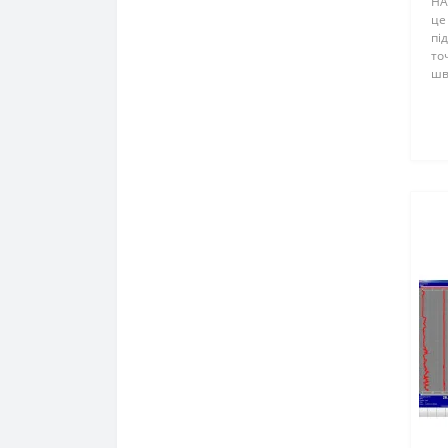
HA
це
пі
то
шв
ін
до
на
нап