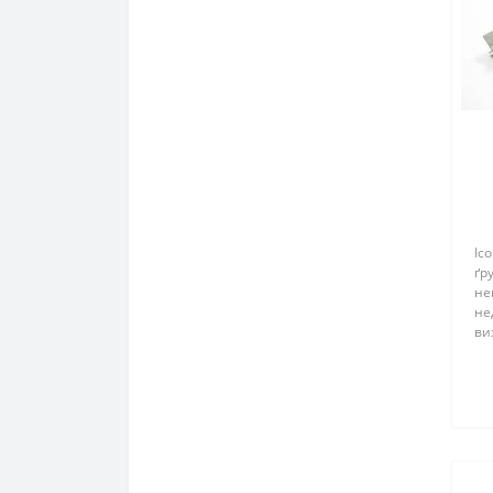
Ic
ґр
не
не
ви
ре
ана
та
гл