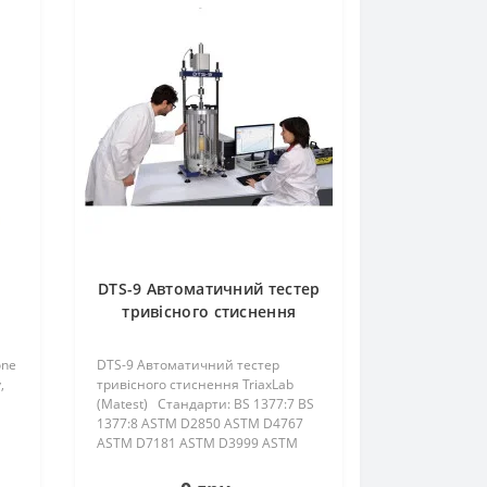
DTS-9 Автоматичний тестер
тривісного стиснення
TriaxLab (Matest)
one
DTS-9 Автоматичний тестер
,
тривісного стиснення TriaxLab
(Matest) Стандарти: BS 1377:7 BS
1377:8 ASTM D2850 ASTM D4767
ASTM D7181 ASTM D3999 ASTM
D5311 AASHTO T307-9 Cyclic
TriaxLab - автоматизована