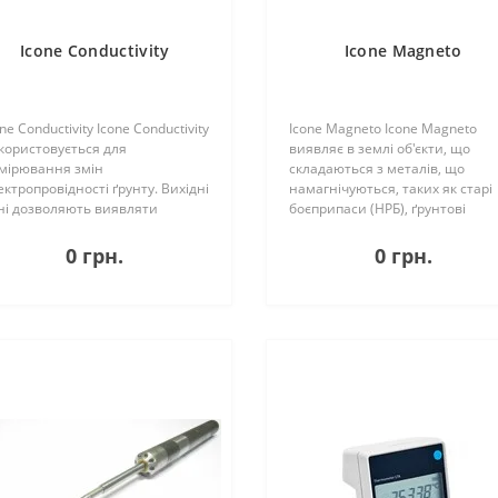
Icone Conductivity
Icone Magneto
ne Conductivity Icone Conductivity
Icone Magneto Icone Magneto
користовується для
виявляє в землі об'єкти, що
мірювання змін
складаються з металів, що
ектропровідності ґрунту. Вихідні
намагнічуються, таких як старі
ні дозволяють виявляти
боєприпаси (НРБ), ґрунтові
реходи піску/глини,
анкери, трубопроводи, кінці
дстежувати солоносні шари та
шпунтових паль і паль.
0 грн.
0 грн.
являти забруднюючі речовини.
Виявлення відбувається за
дуль провідності AP va..
допомогою інтерпретації
аномалій ..